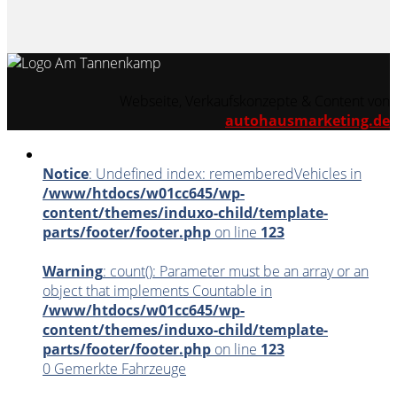
Webseite, Verkaufskonzepte & Content von
autohausmarketing.de
Notice
: Undefined index: rememberedVehicles in
/www/htdocs/w01cc645/wp-
content/themes/induxo-child/template-
parts/footer/footer.php
on line
123
Warning
: count(): Parameter must be an array or an
object that implements Countable in
/www/htdocs/w01cc645/wp-
content/themes/induxo-child/template-
parts/footer/footer.php
on line
123
0
Gemerkte Fahrzeuge