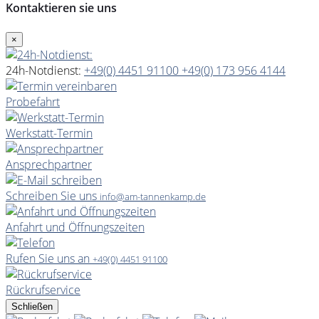
Kontaktieren sie uns
×
24h-Notdienst:
+49(0) 4451 91100
+49(0) 173 956 4144
Probefahrt
Werkstatt-Termin
Ansprechpartner
Schreiben Sie uns
info@am-tannenkamp.de
Anfahrt und Öffnungszeiten
Rufen Sie uns an
+49(0) 4451 91100
Rückrufservice
Schließen