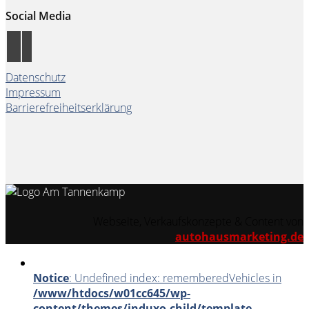
Social Media
Datenschutz
Impressum
Barrierefreiheitserklärung
Webseite, Verkaufskonzepte & Content von
autohausmarketing.de
Notice
: Undefined index: rememberedVehicles in
/www/htdocs/w01cc645/wp-
content/themes/induxo-child/template-