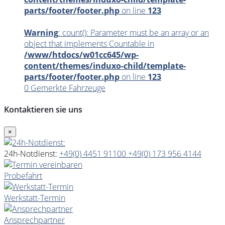
parts/footer/footer.php
on line
123
Warning
: count(): Parameter must be an array or an
object that implements Countable in
/www/htdocs/w01cc645/wp-
content/themes/induxo-child/template-
parts/footer/footer.php
on line
123
0
Gemerkte Fahrzeuge
Kontaktieren sie uns
×
24h-Notdienst:
+49(0) 4451 91100
+49(0) 173 956 4144
Probefahrt
Werkstatt-Termin
Ansprechpartner