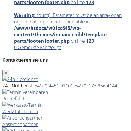
parts/footer/footer.php
on line
123
Warning
: count(): Parameter must be an array or an
object that implements Countable in
/www/htdocs/w01cc645/wp-
content/themes/induxo-child/template-
parts/footer/footer.php
on line
123
0
Gemerkte Fahrzeuge
Kontaktieren sie uns
×
24h-Notdienst:
+49(0) 4451 91100
+49(0) 173 956 4144
Probefahrt
Werkstatt-Termin
Ansprechpartner