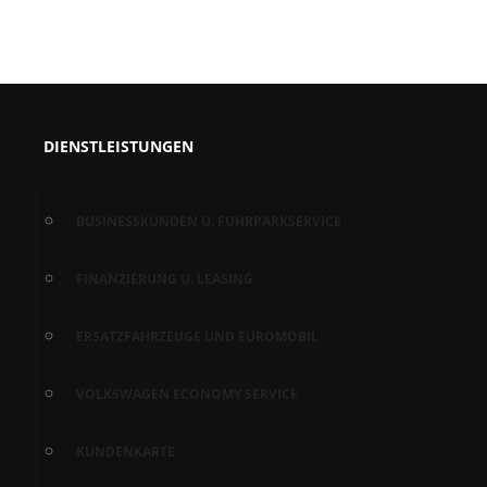
DIENSTLEISTUNGEN
BUSINESSKUNDEN U. FUHRPARKSERVICE
FINANZIERUNG U. LEASING
ERSATZFAHRZEUGE UND EUROMOBIL
VOLKSWAGEN ECONOMY SERVICE
KUNDENKARTE