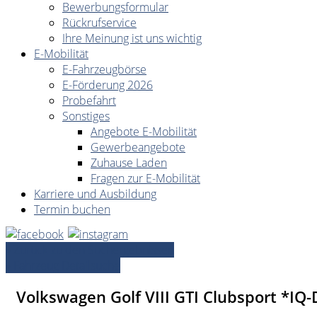
Bewerbungsformular
Rückrufservice
Ihre Meinung ist uns wichtig
E-Mobilität
E-Fahrzeugbörse
E-Förderung 2026
Probefahrt
Sonstiges
Angebote E-Mobilität
Gewerbeangebote
Zuhause Laden
Fragen zur E-Mobilität
Karriere und Ausbildung
Termin buchen
» Zurück zu den Suchergebnissen
» Fahrzeug Detailsuche
Volkswagen Golf VIII GTI Clubsport *I