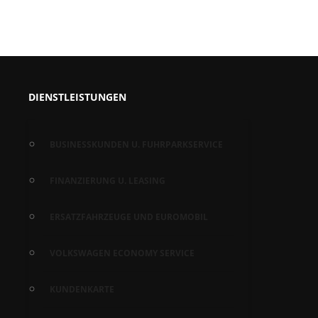
DIENSTLEISTUNGEN
BUSINESSKUNDEN U. FUHRPARKSERVICE
FINANZIERUNG U. LEASING
ERSATZFAHRZEUGE UND EUROMOBIL
VOLKSWAGEN ECONOMY SERVICE
KUNDENKARTE