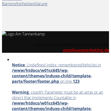
Barrierefreiheitserklärung
Webseite, Verkaufskonzepte & Content von
autohausmarketing.de
Notice
: Undefined index: rememberedVehicles in
/www/htdocs/w01cc645/wp-
content/themes/induxo-child/template-
parts/footer/footer.php
on line
123
Warning
: count(): Parameter must be an array or an
object that implements Countable in
/www/htdocs/w01cc645/wp-
content/themes/induxo-child/template-