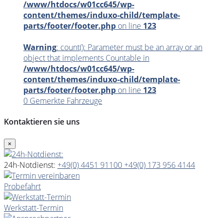
/www/htdocs/w01cc645/wp-
content/themes/induxo-child/template-
parts/footer/footer.php
on line
123
Warning
: count(): Parameter must be an array or an
object that implements Countable in
/www/htdocs/w01cc645/wp-
content/themes/induxo-child/template-
parts/footer/footer.php
on line
123
0
Gemerkte Fahrzeuge
Kontaktieren sie uns
×
24h-Notdienst:
+49(0) 4451 91100
+49(0) 173 956 4144
Probefahrt
Werkstatt-Termin