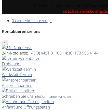
Webseite, Verkaufskonzepte & Content von
autohausmarketing.de
0
Gemerkte Fahrzeuge
Kontaktieren sie uns
×
24h-Notdienst:
+49(0) 4451 91100
+49(0) 173 956 4144
Probefahrt
Werkstatt-Termin
Ansprechpartner
Schreiben Sie uns
info@am-tannenkamp.de
Anfahrt und Öffnungszeiten