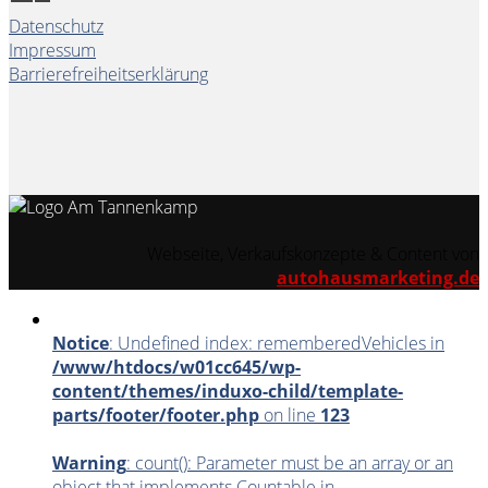
Datenschutz
Impressum
Barrierefreiheitserklärung
Webseite, Verkaufskonzepte & Content von
autohausmarketing.de
Notice
: Undefined index: rememberedVehicles in
/www/htdocs/w01cc645/wp-
content/themes/induxo-child/template-
parts/footer/footer.php
on line
123
Warning
: count(): Parameter must be an array or an
object that implements Countable in