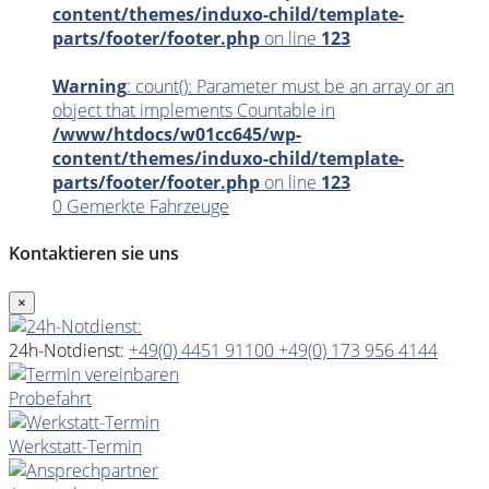
content/themes/induxo-child/template-
parts/footer/footer.php
on line
123
Warning
: count(): Parameter must be an array or an
object that implements Countable in
/www/htdocs/w01cc645/wp-
content/themes/induxo-child/template-
parts/footer/footer.php
on line
123
0
Gemerkte Fahrzeuge
Kontaktieren sie uns
×
24h-Notdienst:
+49(0) 4451 91100
+49(0) 173 956 4144
Probefahrt
Werkstatt-Termin