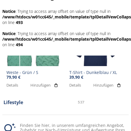
Notice
: Trying to access array offset on value of type null in
/www/htdocs/w01cc645/_mobile/template/tplDetailVewCollap
on line
493
Notice
: Trying to access array offset on value of type null in
/www/htdocs/w01cc645/_mobile/template/tplDetailVewCollap
on line
494
Weste - Grün / S
T-Shirt - Dunkelblau / XL
79,90 €
39,90 €
Details
Hinzufügen
Details
Hinzufügen
Lifestyle
537
Finden Sie hier, in unserem umfangreichen Angebot,
Zubehör zur Nach-/Umrüstung und Aufwertung Ihres