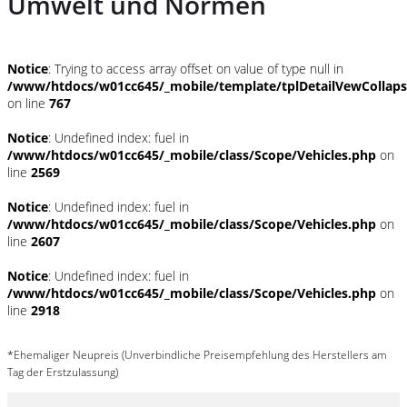
Umwelt und Normen
Notice
: Trying to access array offset on value of type null in
/www/htdocs/w01cc645/_mobile/template/tplDetailVewCollap
on line
767
Notice
: Undefined index: fuel in
/www/htdocs/w01cc645/_mobile/class/Scope/Vehicles.php
on
line
2569
Notice
: Undefined index: fuel in
/www/htdocs/w01cc645/_mobile/class/Scope/Vehicles.php
on
line
2607
Notice
: Undefined index: fuel in
/www/htdocs/w01cc645/_mobile/class/Scope/Vehicles.php
on
line
2918
*Ehemaliger Neupreis (Unverbindliche Preisempfehlung des Herstellers am
Tag der Erstzulassung)