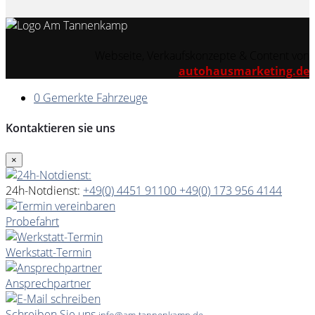
Webseite, Verkaufskonzepte & Content von
autohausmarketing.de
0
Gemerkte Fahrzeuge
Kontaktieren sie uns
×
24h-Notdienst:
+49(0) 4451 91100
+49(0) 173 956 4144
Probefahrt
Werkstatt-Termin
Ansprechpartner
Schreiben Sie uns
info@am-tannenkamp.de