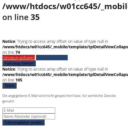
/www/htdocs/w01cc645/_mobile
on line
35
Notice
: Trying to access array offset on value of type null in
/www/htdocs/w01cc645/_mobile/template/tplDetailVewCollap
on line
74
Fahrzeug anfragen
Fahrzeug drucken
Fahrzeug merken
Notice
: Trying to access array offset on value of type null in
/www/htdocs/w01cc645/_mobile/template/tplDetailVewCollap
on line
105
Teilen
Die angegebene E-Mail wird nicht gespeichert bzw. für werbliche Zwecke
genutzt
Fahrzeugdaten senden